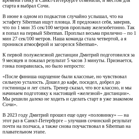
времени гонку в Санкт-Петербурге отменили, и местом для
старта я выбрал Сочи.
В июне в одном из подкастов случайно услышал, что на
эстафету Siberman ищут пловца. Я предложил себя, заверив,
что по 1 мин 35 сек/100 метров проплыву железобетонно. Так
я попал на первый Siberman. Проплыл весьма прилично – по 1
мин 27 сек/100 метров. Наша команда стала четвертой, а я
проникся атмосферой и загорелся Siberman».
К первой полужелезной дистанции Дмитрий подготовился за
9 месяцев и показал результат 5 часов 3 минуты. Признается,
гонка понравилась, но было непросто:
«После финиша ощущение были классные, но чувствовал
сильную усталость. Дошел до кафе, посидел, добрел до
гостиницы и лег спать. Тренер сказал, что все классно, и мы
начинаем подготовку к настоящей «железной» дистанции».
Мы решили далеко не ходить и сделать старт в уже знакомом
Сочи».
В 2023 году Дмитрий прошел еще одну «половинку» — на
этот раз в Санкт-Петербурге – улучшив сочинский результат
почти на полчаса, а также снова поучаствовал в Siberman на
плавательном этапе.