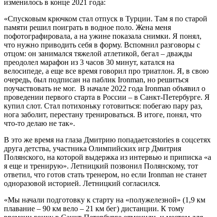
изменилось в конце 2021 года:
«Спусковым крючком стал отпуск в Турции. Там я по старой
памяти решил поиграть в водное поло. Жена меня
пофотографировала, а на ужине показала снимки. Я понял,
что нужно приводить себя в форму. Вспомнил разговоры с
отцом: он занимался тяжелой атлетикой, бегал – дважды
преодолел марафон из 3 часов 30 минут, катался на
велосипеде, а еще все время говорил про триатлон. Я, в свою
очередь, был подписан на паблик Ironman, но решиться
поучаствовать не мог. В начале 2022 года Ironman объявил о
проведении первого старта в России – в Санкт-Петербурге. Я
купил слот. Стал потихоньку готовиться: побегаю пару раз,
нога заболит, перестану тренироваться. В итоге, понял, что
что-то делаю не так».
В это же время на глаза Дмитрию попадаетсяstories в соцсетях
друга детства, участника Олимпийских игр Дмитрия
Полянского, на которой выдержка из интервью и приписка «а
я еще и тренирую». Летницкий позвонил Полянскому, тот
ответил, что готов стать тренером, но если Ironman не станет
одноразовой историей. Летницкий согласился.
«Мы начали подготовку к старту на «полужелезной» (1,9 км
плавание – 90 км вело – 21 км бег) дистанции. К тому