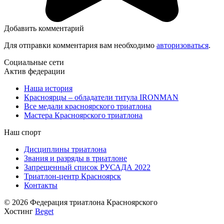
Добавить комментарий
Для отправки комментария вам необходимо
авторизоваться
.
Социальные сети
Актив федерации
Наша история
Красноярцы – обладатели титула IRONMAN
Все медали красноярского триатлона
Мастера Красноярского триатлона
Наш спорт
Дисциплины триатлона
Звания и разряды в триатлоне
Запрещенный список РУСАДА 2022
Триатлон-центр Красноярск
Контакты
© 2026 Федерация триатлона Красноярского
Хостинг
Beget