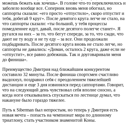
можешь бежать как хочешь». В голове что-то переключилось и
заболело вообще все. Соперник вновь меня обогнал, но
саппорты сказали: «его просто «отпустило», скоро отпустит и
тебя, добегай 9 круг». После девятого круга легче не стало, на
что саппорты сказали: «ты большой, у тебя процессы
помедленнее идут, давай, после десятого полегче станет». Я
ругался на них – за то, что бегут спереди, за то, что сзади, что
дают не ту воду и не ту еду – за все. Они продолжали
подбадривать. После десятого круга вновь не стало легче, но
саппорты не давались: «Диман, осталось 2 круга, даже если не
«отпустит», все равно добежишь. Так и доуговаривали меня
до финиша».
Преимущество Дмитрия над ближайшим конкурентом
составило 32 минуты. После финиша спортсмен счастливо
выдохнул, поздравил себя с преодолением тяжелейшей
дистанции и еще 3 дня извинялся перед саппортами. Говорит,
что на следующий день чувствовал себя вполне сносно, а
когда ноги отказывались спускаться по лестнице думал, что
накануне было гораздо тяжелее.
Путь к Siberman был непростым, но теперь у Дмитрия есть
новая мечта – попасть на чемпионат мира по длинному
триатлону, стать участником знаменитой Коны.