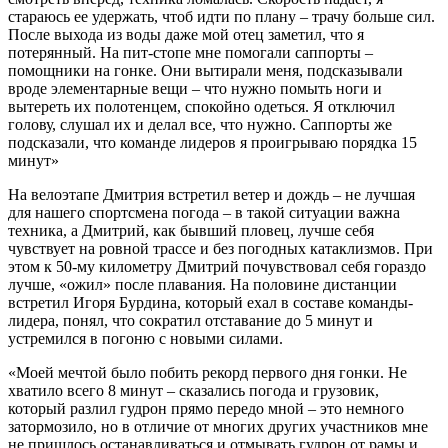
стараюсь ее удержать, чтоб идти по плану – трачу больше сил.
После выхода из воды даже мой отец заметил, что я
потерянный. На пит-стопе мне помогали саппорты –
помощники на гонке. Они вытирали меня, подсказывали
вроде элементарные вещи – что нужно помыть ноги и
вытереть их полотенцем, спокойно одеться. Я отключил
голову, слушал их и делал все, что нужно. Саппорты же
подсказали, что команде лидеров я проигрываю порядка 15
минут»
На велоэтапе Дмитрия встретил ветер и дождь – не лучшая
для нашего спортсмена погода – в такой ситуации важна
техника, а Дмитрий, как бывший пловец, лучше себя
чувствует на ровной трассе и без погодных катаклизмов. При
этом к 50-му километру Дмитрий почувствовал себя гораздо
лучше, «ожил» после плавания. На половине дистанции
встретил Игоря Бурдина, который ехал в составе команды-
лидера, понял, что сократил отставание до 5 минут и
устремился в погоню с новыми силами.
«Моей мечтой было побить рекорд первого дня гонки. Не
хватило всего 8 минут – сказались погода и грузовик,
который разлил гудрон прямо передо мной – это немного
затормозило, но в отличие от многих других участников мне
не пришлось останавливаться и отмывать гудрон от рамы и