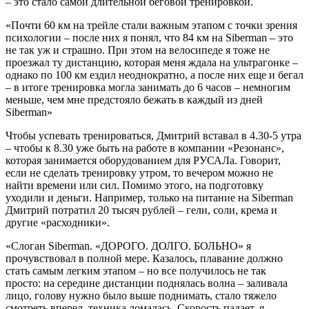
– это стало самой длительной беговой тренировкой.
«Почти 60 км на трейле стали важным этапом с точки зрения
психологии – после них я понял, что 84 км на Siberman – это
не так уж и страшно. При этом на велосипеде я тоже не
проезжал ту дистанцию, которая меня ждала на ультрагонке –
однако по 100 км ездил неоднократно, а после них еще и бегал
– в итоге тренировка могла занимать до 6 часов – немногим
меньше, чем мне предстояло бежать в каждый из дней
Siberman»
Чтобы успевать тренироваться, Дмитрий вставал в 4.30-5 утра
– чтобы к 8.30 уже быть на работе в компании «Резонанс»,
которая занимается оборудованием для РУСАЛа. Говорит,
если не сделать тренировку утром, то вечером можно не
найти времени или сил. Помимо этого, на подготовку
уходили и деньги. Например, только на питание на Siberman
Дмитрий потратил 20 тысяч рублей – гели, соли, крема и
другие «расходники».
«Слоган Siberman. «ДОРОГО. ДОЛГО. БОЛЬНО» я
прочувствовал в полной мере. Казалось, плавание должно
стать самым легким этапом – но все получилось не так
просто: на середине дистанции поднялась волна – заливала
лицо, голову нужно было выше поднимать, стало тяжело
смотреть вперед, техника ломалась. Скорость падает, я