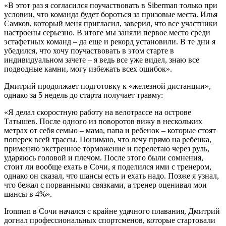
«В этот раз я согласился поучаствовать в Siberman только при
условии, что команда будет бороться за призовые места. Илья
Самков, который меня пригласил, заверил, что все участники
настроены серьезно. В итоге мы заняли первое место среди
эстафетных команд – да еще и рекорд установили. В те дни я
убедился, что хочу поучаствовать в этом старте в
индивидуальном зачете – я ведь все уже видел, знаю все
подводные камни, могу избежать всех ошибок».
Дмитрий продолжает подготовку к «железной дистанции»,
однако за 5 недель до старта получает травму:
«Я делал скоростную работу на велотрассе на острове
Татышев. После одного из поворотов вижу в нескольких
метрах от себя семью – мама, папа и ребенок – которые стоят
поперек всей трассы. Понимаю, что лечу прямо на ребенка,
применяю экстренное торможение и перелетаю через руль,
ударяюсь головой и плечом. После этого были сомнения,
стоит ли вообще ехать в Сочи, я поделился ими с тренером,
однако он сказал, что шансы есть и ехать надо. Позже я узнал,
что бежал с порванными связками, а тренер оценивал мои
шансы в 4%».
Ironman в Сочи начался с крайне удачного плавания, Дмитрий
догнал профессиональных спортсменов, которые стартовали