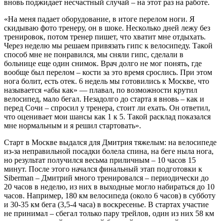
вновь поджидает несчастный случай – на этот раз на работе.
«На меня падает оборудование, в итоге перелом ноги. Я
скидываю фото тренеру, он в шоке. Несколько дней лежу без
тренировок, потом тренер пишет, что хватит мне отдыхать.
Через неделю мы решаем привязать гипс к велосипеду. Такой
способ мне не понравился, мы сняли гипс, сделали в
больнице еще один снимок. Врач долго не мог понять, где
вообще был перелом – кости за это время срослись. При этом
нога болит, есть отек. 6 недель мы готовились к Москве, что
называется «абы как» — плавал, по возможности крутил
велосипед, мало бегал. Незадолго до старта я вновь – как и
перед Сочи – спросил у тренера, стоит ли ехать. Он ответил,
что оценивает мои шансы как 1 к 5. Такой расклад показался
мне нормальным и я решил стартовать».
Старт в Москве выдался для Дмитрия тяжелым: на велосипеде
из-за неправильной посадки болела спина, на беге ныла нога,
но результат получился весьма приличным – 10 часов 15
минут. После этого начался финальный этап подготовки к
Siberman – Дмитрий много тренировался – периодически до
20 часов в неделю, из них в выходные могло набираться до 10
часов. Например, 180 км велосипеда (около 6 часов) в субботу
и 30-35 км бега (3,5-4 часа) в воскресенье. В стартах участие
не принимал – сбегал только пару трейлов, один из них 58 км