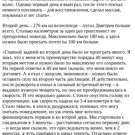
колес. Однако первый день я выиграл, после этого поехал
немного поплавать – для восстановления, сделал массаж,
поужинал и лег спать».
Второй день – 276 км на велосипеде – пугал Дмитрия больше
всего. Столько километров за один раз триатлонист не
преодолевал никогда. Максимально было 180 км, а здесь
нужно было проехать почти на 100 км больше.
«Главной задачей во второй день было не проиграть много. Я
знал, что у меня есть преимущество порядка 40 минут над
вторым местом и нужно было по максимуму его сохранить.
На первой отметке в 40 км мне сказали, что меня никто не
догоняет. А я ехал с запасом, экономился – нужно было
оставить силу на вторую часть дистанции. И действительно,
после разворота я попал в сильный встречный ветер – я
выдавал нужную мощность, но она не преобразовывалась в
скорость. И это морально давило. Стоило опустить голову из
аэропозиции, как скорость падала на 3-4 километра в час.
Стало тяжело, я злился, раздражался, понимал, что могу
поехать помедленнее, но уж очень мне хотелось
финишировать первым и во второй день. Мы стартовали с
гандикапом в 3 минуты – расстановка согласно первому дню
– и когда мне сказали, что преследователь менее, чем в 2
минутах, я чуть прибавил и начал терпеть. Отдельно отмечу