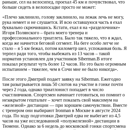
раньше, сел на велосипед, проехал 45 км и почувствовал, что
больше сидеть в велопосадке просто не может:
«Плечо заклинило, голову заклинило, на лежак лечь не могу,
рука немеет и не слушается. И всю оставшуюся часть я ехал
буквально скрючившись. Кстати, ехал я на «разделочнике»
Игоря Полянского – брата моего тренера и
профессионального триатлета. Было так тяжело, что я ждал,
когда же начнется беговой сегмент. На беге особо легче не
стало – я 5 км бежал, потом километр шел, успокаивая боль. Я
терпел ради того, чтобы выбежать из 13 часов – такой
норматив установлен для участников Siberman.В итоге
показал результат чуть более 12 часов. Но это было огромным
испытанием – тяжелее, чем в Сочи мне не было никогда».
После этого Дмитрий подает заявку на Siberman. Ежегодно
там разыгрывается лишь 50 слотов на участие в гонке почти
через 2 года, однако триатлонист попадает в число
счастливчиков. Спортсмен начинает готовиться, но помнит о
незакрытом гештальте – хочет показать свой максимум на
«железной» дистанции — при хорошем самочувствии. Вместе
с тренером они выбирают Ironman в Москве в августе 2024
года. По ходу подготовки Дмитрий едва не выбегает из 4,5
часов на уже исследованной «полужелезной» дистанции в
Тюмени. Однако за 6 недель до московской гонки спортсмена