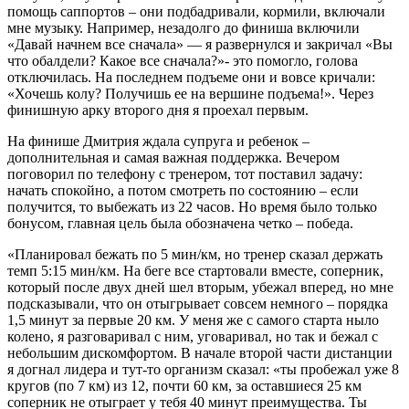
помощь саппортов – они подбадривали, кормили, включали
мне музыку. Например, незадолго до финиша включили
«Давай начнем все сначала» — я развернулся и закричал «Вы
что обалдели? Какое все сначала?»- это помогло, голова
отключилась. На последнем подъеме они и вовсе кричали:
«Хочешь колу? Получишь ее на вершине подъема!». Через
финишную арку второго дня я проехал первым.
На финише Дмитрия ждала супруга и ребенок –
дополнительная и самая важная поддержка. Вечером
поговорил по телефону с тренером, тот поставил задачу:
начать спокойно, а потом смотреть по состоянию – если
получится, то выбежать из 22 часов. Но время было только
бонусом, главная цель была обозначена четко – победа.
«Планировал бежать по 5 мин/км, но тренер сказал держать
темп 5:15 мин/км. На беге все стартовали вместе, соперник,
который после двух дней шел вторым, убежал вперед, но мне
подсказывали, что он отыгрывает совсем немного – порядка
1,5 минут за первые 20 км. У меня же с самого старта ныло
колено, я разговаривал с ним, уговаривал, но так и бежал с
небольшим дискомфортом. В начале второй части дистанции
я догнал лидера и тут-то организм сказал: «ты пробежал уже 8
кругов (по 7 км) из 12, почти 60 км, за оставшиеся 25 км
соперник не отыграет у тебя 40 минут преимущества. Ты