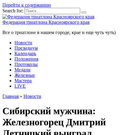
Перейти к содержанию
Search for:
Федерация триатлона Красноярского края
Все о триатлоне в нашем городе, крае и еще чуть чуть)
Новости
Президиум
Календарь
Положения
Протоколы
Медали
Железные
Мастера
LIVE
Главная
»
Новости
Сибирский мужчина:
Железногорец Дмитрий
Летницкий выиграл