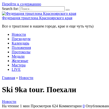
Перейти к содержанию
Search for:
Федерация триатлона Красноярского края
Все о триатлоне в нашем городе, крае и еще чуть чуть)
Новости
Президиум
Календарь
Положения
Протоколы
Медали
Железные
Мастера
LIVE
Главная
»
Новости
Ski 9ka tour. Поехали
Новости
На чтение
1 мин
Просмотров
624
Комментарии
0
Опубликован