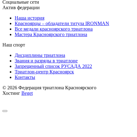
Социальные сети
Актив федерации
Наша история
Красноярцы – обладатели титула IRONMAN
Все медали красноярского триатлона
Мастера Красноярского триатлона
Наш спорт
Дисциплины триатлона
Звания и разряды в триатлоне
Запрещенный список РУСАДА 2022
Триатлон-центр Красноярск
Контакты
© 2026 Федерация триатлона Красноярского
Хостинг
Beget