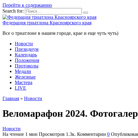
Перейти к содержанию
Search for:
Федерация триатлона Красноярского края
Все о триатлоне в нашем городе, крае и еще чуть чуть)
Новости
Президиум
Календарь
Положения
Протоколы
Медали
Железные
Мастера
LIVE
Главная
»
Новости
Веломарафон 2024. Фотогале
Новости
На чтение
1 мин
Просмотров
1.3к.
Комментарии
0
Опубликова