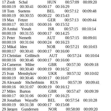
17 Zsolt Schal HUN 00:57:09 00:09:20
00:00:19 00:30:41 00:00:17 00:16:29
18 Tom Suetens BEL 00:57:12 00:09:48
00:00:19 00:30:55 00:00:22 00:15:43
19 Max Fetzer GER 00:57:13 00:09:44
00:00:17 00:31:01 00:00:16 00:15:52
20 Amitai Yonah ISR 00:57:15 00:10:14
00:00:19 00:31:55 00:00:17 00:14:25
21 Peter Nemeth AUT 00:57:15 00:09:01
00:00:19 00:31:04 00:00:24 00:16:23
22 Mikal Iden NOR 00:57:21 00:10:03
00:00:17 00:30:41 00:00:17 00:16:00
23 Christian Grillitsch AUT 00:57:24 00:10:04
00:00:16 00:30:46 00:00:17 00:16:00
24 Cameron Milne GBR 00:57:30 00:09:18
00:00:19 00:30:40 00:00:19 00:16:52
25 Ivan Menshykov UKR 00:57:32 00:10:02
00:00:19 00:30:46 00:00:17 00:16:07
26 Alexandr Shcherbinin RUS 00:57:39 00:09:41
00:00:16 00:31:07 00:00:19 00:16:12
27 Miles Burton GBR 00:57:47 00:09:39
00:00:17 00:31:06 00:00:17 00:16:25
28 Jonathan Wayaffe BEL 00:57:54 00:10:28
00:00:19 00:31:38 00:00:17 00:15:08
29 Jørgen Gundersen NOR 00:58:00 00:09:20