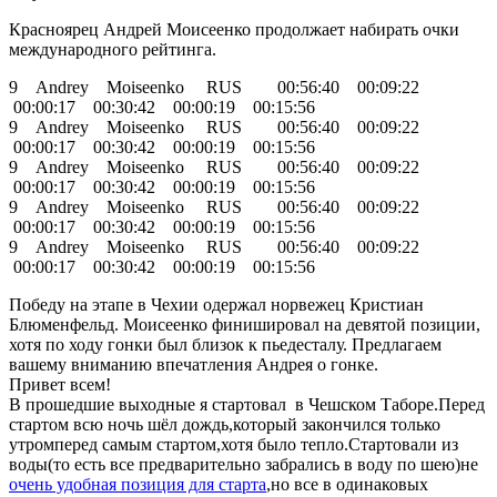
Красноярец Андрей Моисеенко продолжает набирать очки
международного рейтинга.
9 Andrey Moiseenko RUS 00:56:40 00:09:22
00:00:17 00:30:42 00:00:19 00:15:56
9 Andrey Moiseenko RUS 00:56:40 00:09:22
00:00:17 00:30:42 00:00:19 00:15:56
9 Andrey Moiseenko RUS 00:56:40 00:09:22
00:00:17 00:30:42 00:00:19 00:15:56
9 Andrey Moiseenko RUS 00:56:40 00:09:22
00:00:17 00:30:42 00:00:19 00:15:56
9 Andrey Moiseenko RUS 00:56:40 00:09:22
00:00:17 00:30:42 00:00:19 00:15:56
Победу на этапе в Чехии одержал норвежец Кристиан
Блюменфельд. Моисеенко финишировал на девятой позиции,
хотя по ходу гонки был близок к пьедесталу. Предлагаем
вашему вниманию впечатления Андрея о гонке.
Привет всем!
В прошедшие выходные я стартовал в Чешском Таборе.Перед
стартом всю ночь шёл дождь,который закончился только
утромперед самым стартом,хотя было тепло.Стартовали из
воды(то есть все предварительно забрались в воду по шею)не
очень удобная позиция для старта
,но все в одинаковых