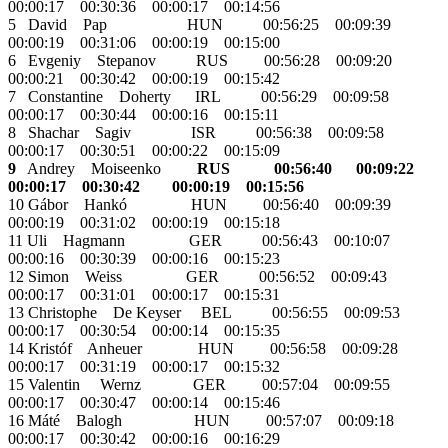
00:00:17 00:30:36 00:00:17 00:14:56
5 David Pap HUN 00:56:25 00:09:39
00:00:19 00:31:06 00:00:19 00:15:00
6 Evgeniy Stepanov RUS 00:56:28 00:09:20
00:00:21 00:30:42 00:00:19 00:15:42
7 Constantine Doherty IRL 00:56:29 00:09:58
00:00:17 00:30:44 00:00:16 00:15:11
8 Shachar Sagiv ISR 00:56:38 00:09:58
00:00:17 00:30:51 00:00:22 00:15:09
9
Andrey Moiseenko
RUS 00:56:40 00:09:22
00:00:17 00:30:42 00:00:19 00:15:56
10 Gábor Hankó HUN 00:56:40 00:09:39
00:00:19 00:31:02 00:00:19 00:15:18
11 Uli Hagmann GER 00:56:43 00:10:07
00:00:16 00:30:39 00:00:16 00:15:23
12 Simon Weiss GER 00:56:52 00:09:43
00:00:17 00:31:01 00:00:17 00:15:31
13 Christophe De Keyser BEL 00:56:55 00:09:53
00:00:17 00:30:54 00:00:14 00:15:35
14 Kristóf Anheuer HUN 00:56:58 00:09:28
00:00:17 00:31:19 00:00:17 00:15:32
15 Valentin Wernz GER 00:57:04 00:09:55
00:00:17 00:30:47 00:00:14 00:15:46
16 Máté Balogh HUN 00:57:07 00:09:18
00:00:17 00:30:42 00:00:16 00:16:29