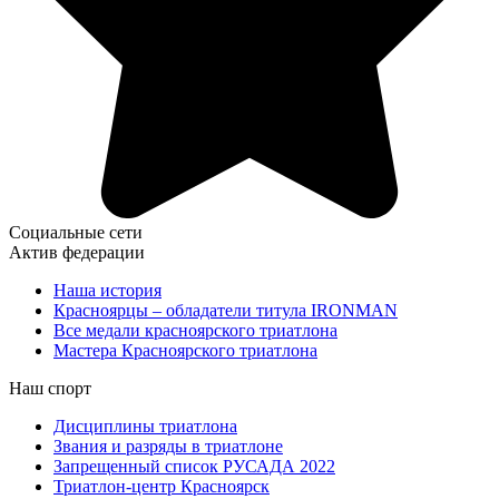
Социальные сети
Актив федерации
Наша история
Красноярцы – обладатели титула IRONMAN
Все медали красноярского триатлона
Мастера Красноярского триатлона
Наш спорт
Дисциплины триатлона
Звания и разряды в триатлоне
Запрещенный список РУСАДА 2022
Триатлон-центр Красноярск