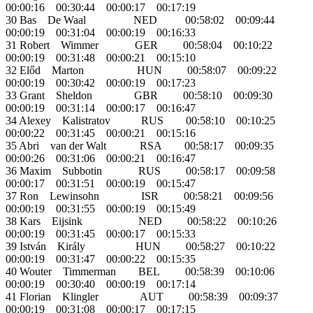
00:00:16 00:30:44 00:00:17 00:17:19
30 Bas De Waal NED 00:58:02 00:09:44
00:00:19 00:31:04 00:00:19 00:16:33
31 Robert Wimmer GER 00:58:04 00:10:22
00:00:19 00:31:48 00:00:21 00:15:10
32 Előd Marton HUN 00:58:07 00:09:22
00:00:19 00:30:42 00:00:19 00:17:23
33 Grant Sheldon GBR 00:58:10 00:09:30
00:00:19 00:31:14 00:00:17 00:16:47
34 Alexey Kalistratov RUS 00:58:10 00:10:25
00:00:22 00:31:45 00:00:21 00:15:16
35 Abri van der Walt RSA 00:58:17 00:09:35
00:00:26 00:31:06 00:00:21 00:16:47
36 Maxim Subbotin RUS 00:58:17 00:09:58
00:00:17 00:31:51 00:00:19 00:15:47
37 Ron Lewinsohn ISR 00:58:21 00:09:56
00:00:19 00:31:55 00:00:19 00:15:49
38 Kars Eijsink NED 00:58:22 00:10:26
00:00:19 00:31:45 00:00:17 00:15:33
39 István Király HUN 00:58:27 00:10:22
00:00:19 00:31:47 00:00:22 00:15:35
40 Wouter Timmerman BEL 00:58:39 00:10:06
00:00:19 00:30:40 00:00:19 00:17:14
41 Florian Klingler AUT 00:58:39 00:09:37
00:00:19 00:31:08 00:00:17 00:17:15