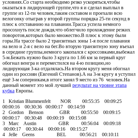
условиях.Со старта необходимо резко ускоряться,чтобы
оказаться в лидирующей группе,что я и сделал выплыл в
группе из 12-ти человек,таким составом и проехали всю
велогонку отыграв у второй группы порядка 25-ти секунд в
плюс к отставанию на плавании.Трасса успела немного
просохнуть после дождя,что облегчило прохождение резких
поворотов,которых было множество.В плюс к этому были
горы.На трассе было 2 транзитных зоны 1-я после плавания
на вело и 2-я с вело на бег.Во вторую транзитную зону въехал
в середине группы,немного закопался с кроссовками,выбежал
5-м.Бежать нужно было 3 круга по 1.66 км за первый круг
обогнал венгра и переместился на 4-ю позицию,но
лидирующая 3-ка отдалялась.На втором кругу меня обогнал
один из россиян (Евгений Степанов).А на 3-м кругу я уступил
ещё 3-м соперникам,в итоге занял 9 место из 76 человек.На
данный момент это мой лучший
результат на уровне этапа
кубка
Европы.
1 Kristian Blummenfelt NOR 00:55:35 00:09:25
00:00:16 00:30:36 00:00:17 00:14:59
2 Gordon Benson GBR 00:55:50 00:09:15
00:00:17 00:30:48 00:00:19 00:15:08
3 Marc Austin GBR 00:56:04 00:09:18
00:00:17 00:30:44 00:00:16 00:15:27
4 Jelle Geens BEL 00:56:21 00:10:11