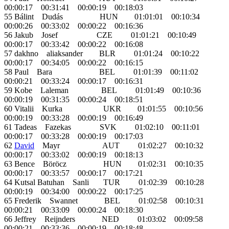
00:00:17 00:31:41 00:00:19 00:18:03
55 Bálint Dudás HUN 01:01:01 00:10:34
00:00:26 00:33:02 00:00:22 00:16:36
56 Jakub Josef CZE 01:01:21 00:10:49
00:00:17 00:33:42 00:00:22 00:16:08
57 dakhno aliaksander BLR 01:01:24 00:10:22
00:00:17 00:34:05 00:00:22 00:16:15
58 Paul Bara BEL 01:01:39 00:11:02
00:00:21 00:33:24 00:00:17 00:16:31
59 Kobe Laleman BEL 01:01:49 00:10:36
00:00:19 00:31:35 00:00:24 00:18:51
60 Vitalii Kurka UKR 01:01:55 00:10:56
00:00:19 00:33:28 00:00:19 00:16:49
61 Tadeas Fazekas SVK 01:02:10 00:11:01
00:00:17 00:33:28 00:00:19 00:17:03
62
David
Mayr AUT 01:02:27 00:10:32
00:00:17 00:33:02 00:00:19 00:18:13
63 Bence Böröcz HUN 01:02:31 00:10:35
00:00:17 00:33:57 00:00:17 00:17:21
64 Kutsal Batuhan Sanli TUR 01:02:39 00:10:28
00:00:19 00:34:00 00:00:22 00:17:25
65 Frederik Swannet BEL 01:02:58 00:10:31
00:00:21 00:33:09 00:00:24 00:18:30
66 Jeffrey Reijnders NED 01:03:02 00:09:58
00:00:21 00:33:36 00:00:19 00:18:48