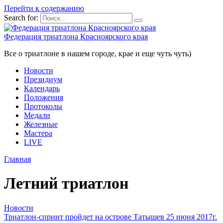
Перейти к содержанию
Search for:
Федерация триатлона Красноярского края
Все о триатлоне в нашем городе, крае и еще чуть чуть)
Новости
Президиум
Календарь
Положения
Протоколы
Медали
Железные
Мастера
LIVE
Главная
Летний триатлон
Новости
Триатлон-спринт пройдет на острове Татышев 25 июня 2017г.