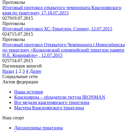
Протоколы
Итоговый протокол открытого чемпионата Красноярского
края по траитлону, 17-18.07.2015
0
279
19.07.2015
Протоколы
Итоговый протокол ХС-Триатлон. Спринт, 12.07.2015
0
247
15.07.2015
Протоколы
Итоговый протокол Открытого Чемпионата г.Новосибирска
по триатлону «Кольцовский олимпийский триатлон памяти
Н.Е. Кошорайло» , 12.07.2015
0
257
14.07.2015
Пагинация записей
Назад
1
2
3
4
Далее
Социальные сети
Актив федерации
Наша история
Красноярцы – обладатели титула IRONMAN
Все медали красноярского триатлона
Мастера Красноярского триатлона
Наш спорт
Дисциплины триатлона